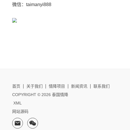
微信：taimanyi888
首页
关于我们
情降项目
新闻资讯
联系我们
COPYRIGHT © 2026 泰国情降
XML
网站源码