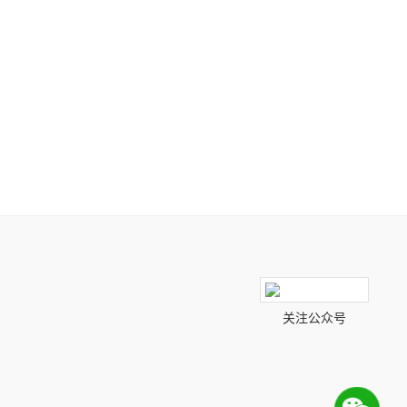
关注公众号