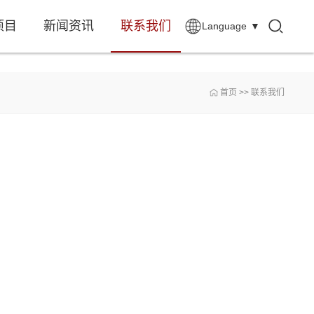
项目
新闻资讯
联系我们
Language
▼
首页
>>
联系我们