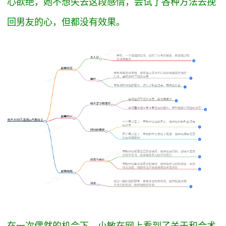
心欲绝，她不想失去这段感情，尝试了各种方法去挽
回男友的心，但都没有效果。