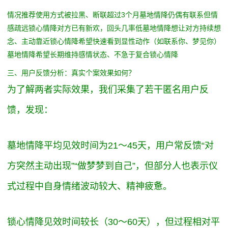
情况
推荐使用方式
被拉黑、断联超过3个月
墓地情降
仍偶有联系但情
感疏远
锁心情降
对方已有新欢，回头几率低
墓地情降
想让对方持续想
念、主动靠近
锁心情降
希望快速看到显性动作（如联系你、梦见你）
墓地情降
希望长期维持感情状态、不急于复合
锁心情降
三、用户反馈分析：真实个案效果如何？
为了解两者实际效果，我们采集了若干匿名用户反
馈，发现：
墓地情降平均见效时间为21～45天，用户常反馈“对
方突然主动出现”“做梦梦到自己”，但部分人也表示仪
式过程中自身情绪波动较大、精神疲惫。
锁心情降见效时间较长（30～60天），但过程相对平