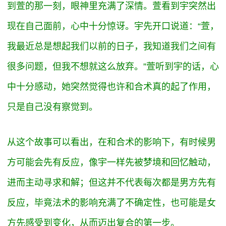
到萱的那一刻，眼神里充满了深情。萱看到宇突然出
现在自己面前，心中十分惊讶。宇先开口说道：“萱，
我最近总是想起我们以前的日子，我知道我们之间有
很多问题，但我不想就这么放弃。”萱听到宇的话，心
中十分感动，她突然觉得也许和合术真的起了作用，
只是自己没有察觉到。
从这个故事可以看出，在和合术的影响下，有时候男
方可能会先有反应，像宇一样先被梦境和回忆触动，
进而主动寻求和解；但这并不代表每次都是男方先有
反应，毕竟法术的影响充满了不确定性，也可能是女
方先感受到变化，从而迈出复合的第一步。